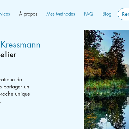
vices
À propos
Mes Methodes
FAQ
Blog
Re
 Kressmann
ellier
ratique de
s partager un
proche unique
.