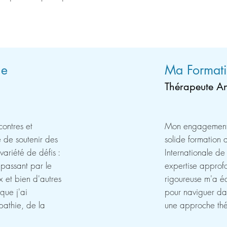
le
Ma Format
Thérapeute A
contres et
Mon engagement e
ge de soutenir des
solide formation
ariété de défis :
Internationale de
 passant par le
expertise approf
x et bien d'autres
rigoureuse m'a éq
que j'ai
pour naviguer dan
athie, de la
une approche thé