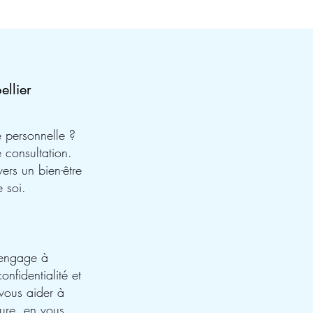
ellier
 personnelle ?
 consultation.
ers un bien-être
 soi.
'engage à
onfidentialité et
vous aider à
eure, en vous